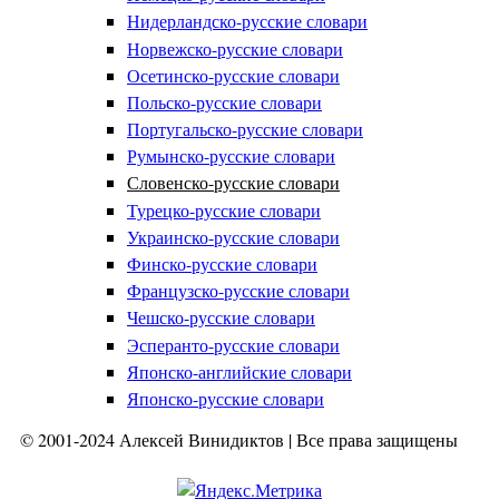
Нидерландско-русские словари
Норвежско-русские словари
Осетинско-русские словари
Польско-русские словари
Португальско-русские словари
Румынско-русские словари
Словенско-русские словари
Турецко-русские словари
Украинско-русские словари
Финско-русские словари
Французско-русские словари
Чешско-русские словари
Эсперанто-русские словари
Японско-английские словари
Японско-русские словари
© 2001-2024 Алексей Винидиктов | Все права защищены