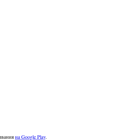
чивания
на Google Play
.