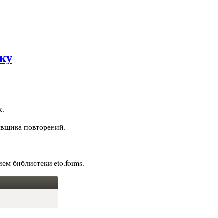
тку
x.
овщика повторений.
ем библиотеки eto.forms.