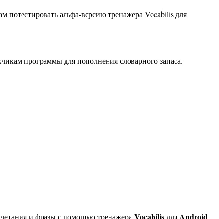
м потестировать альфа-версию тренажера Vocabilis для
ежчикам программы для пополнения словарного запаса.
Vocabilis
Android
сочетания и фразы с помощью тренажера
для
.