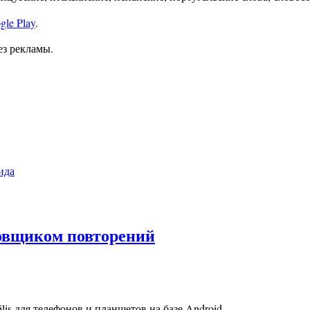
gle Play
.
ез рекламы.
ида
ировщиком повторений
is для телефонов и планшетов на базе Android.