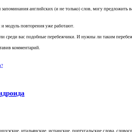
апоминания английских (и не только) слов, могу предложить ва
я и модуль повторения уже работают.
ть ли среди вас подобные перебежчики. И нужны ли таким переб
ставив комментарий.
м?
Андроида
анцузские, итальянские, испанские, португальские слова, слово