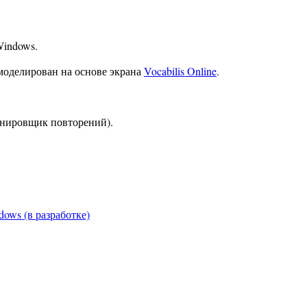
Windows.
моделирован на основе экрана
Vocabilis Online
.
анировщик повторений).
ows (в разработке)